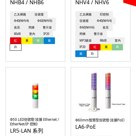
NHB4 / NHB6
NHV4 / NHV6
乙太網路
信號燈
乙太網路
IO控制
Φ40(NHV4)
Φ60(NHV6)
信號燈
Φ40(NHV4)
長亮
閃爍
警示音
Φ60(NHV6)
長亮
80dB
室內
IP20
閃爍
警示音
紅
黃
綠
藍
MP3語音
88dB
室內
白
IP20
紅
黃
綠
藍
白
Φ50 LED信號燈（支援 Ethernet /
Φ60mm智慧型信號燈（支援PoE）
EtherNet/IP 控制）
LA6-PoE
LR5-LAN 系列