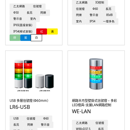
乙太網路
IO控制
乙太網路
信號燈
信號燈
Φ60
長亮
Φ50
長亮
閃爍
閃爍
警示音
85dB
警示音
室內
室內
IP54
一燈多色
IP65(直接安裝)
IP54(桿式安裝)
紅
黃
綠
藍
白
USB 多層信號燈（Φ60mm）
網路半月型壁掛式信號燈 – 多彩
LED燈具，支援LAN網路控制
LR6-USB
WE-LAN
USB
信號燈
Φ60
乙太網路
信號燈
長亮
閃爍
警示音
W90×D37.5
長亮