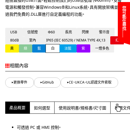
經由直接的USB介面，輕鬆控制我們的USB信號燈（Φ60mm），支援
電源和觸發控制。兼容Windows®和Linux系統，具有開放架構並通
您可能在尋找……
過我們免費的.DLL庫進行自定義編程的功能。
USB
信號燈
Φ60
長亮
閃爍
警示音
80dB
室內
IP65 (IEC 60529) / NEMA TYPE 4X,13
紅
黃
綠
藍
白
淡藍
紫
一燈多色
相關內容
更換零件
GitHub
CE、UKCA、UL認證文件索取
產品概要
如何選型
使用說明書/規格書/尺寸圖
相關文
可透過 PC 或 HMI 控制。