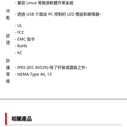
- 兼容 Linux 等開源軟體作業系統
功
- 透過 USB 介面由 PC 控制的 LED 模組和蜂鳴器。
能
- UL
- FCC
認
- EMC 指令
證
- RoHS
- KC
防
護
- IP65 (IEC 60529)，除了杆裝或牆裝之外。
等
- NEMA Type 4X, 13
級
相關產品