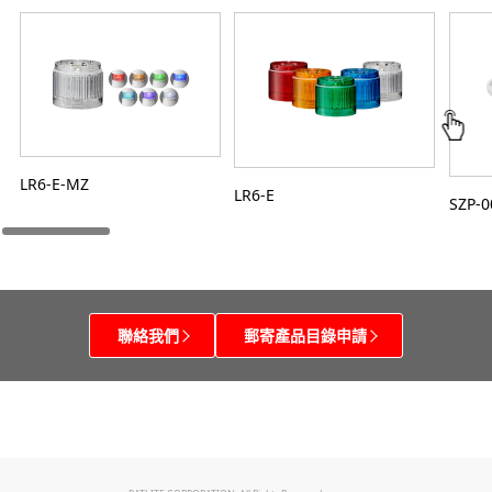
LR6-E-MZ
LR6-E
SZP-
聯絡我們
郵寄產品目錄申請