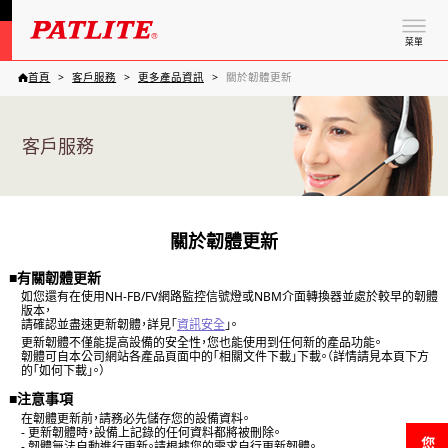
菜單
首頁
客戶服務
更多產品資訊
關於韌體更新
客戶服務
關於韌體更新
■有關韌體更新
如您還有在使用NH-FB/FV網路監控信號燈或NBM介面轉換器並處於較早的韌體
版本，
請確認並盡速更新韌體，詳見「
資訊安全
」。
更新韌體不僅能提高設備的安全性，您也能使用到任何新的產品功能。
韌體可自本公司網站各產品頁面中的「相關文件下載」下載。（詳情請見本頁下方
的「如何下載」。）
■注意事項
在韌體更新前，請務必先儲存您的設備資料。
- 更新韌體時，設備上記錄的任何資料都將被刪除。
- 韌體無法自動進行更新。請根據您的需求自行更新韌體。