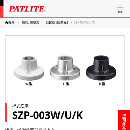
菜單
首頁
類別: 信號燈
已篩選 [選購品]
SZP-003W/U/K
桿式底座
SZP-003W/U/K
您可能在尋找……