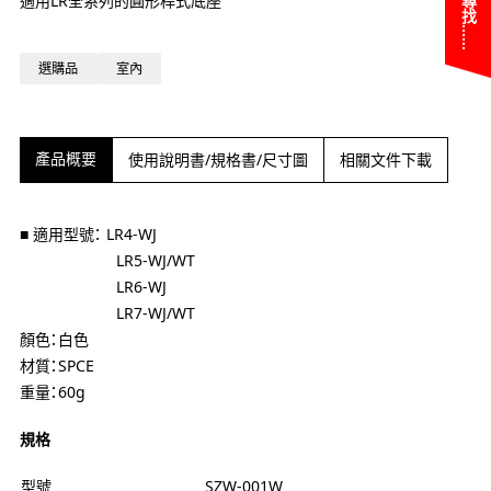
適用LR全系列的圓形桿式底座
選購品
室內
產品概要
使用說明書/規格書/尺寸圖
相關文件下載
■ 適用型號： LR4-WJ
LR5-WJ/WT
LR6-WJ
LR7-WJ/WT
顏色：白色
材質：SPCE
重量：60g
規格
型號
SZW-001W