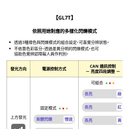
【GL7T】
依照用途對應的多樣化閃爍模式
透過3種燈色與閃爍模式的組合設定，可直覺分辨狀態。
不依靠色彩區分，透過差異分明的閃爍模式，也可
協助色覺辨認障礙人員作判別。
CAN 通訊控制
發光方向
電源控制方式
－ 亮度四段調整 －
可組合
●
●
●
長亮
綠
長亮
紅
固定模式
●
●
●
上方發光
漸變閃爍
慢速
長亮
黃