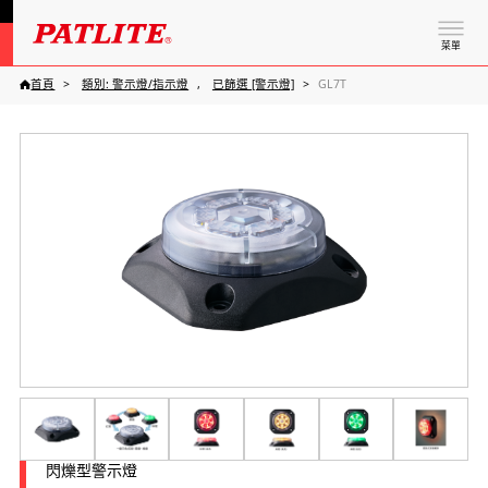
菜單
首頁
類別: 警示燈/指示燈
已篩選 [警示燈]
GL7T
閃爍型警示燈