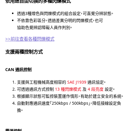
依用途自由切換的多種閃爍模式
透過3種燈色與閃爍模式的組合設定，可直覺分辨狀態。
不依靠色彩區分，透過差異分明的閃爍模式，也可
協助色覺辨認障礙人員作判別。
>>前往查看各種閃爍模式
支援兩種控制方式
CAN 通訊控制
支援與工程機械高度相容的
SAE J1939
通訊協定。
可透過通訊方式控制
13 種閃爍模式
及
4 段亮度
設定。
根據顯示狀態可監控裝置運作情形，有助於建立安全的系統。
自動對應通訊速度「250kbps / 500kbps」，降低接線設定負
擔。
電源控制