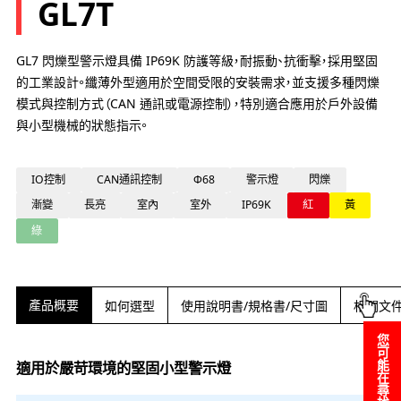
GL7T
GL7 閃爍型警示燈具備 IP69K 防護等級，耐振動、抗衝擊，採用堅固
的工業設計。纖薄外型適用於空間受限的安裝需求，並支援多種閃爍
模式與控制方式（CAN 通訊或電源控制），特別適合應用於戶外設備
與小型機械的狀態指示。
IO控制
CAN通訊控制
Φ68
警示燈
閃爍
漸變
長亮
室內
室外
IP69K
紅
黃
綠
產品概要
如何選型
使用說明書/規格書/尺寸圖
相關文
您可能在尋找……
適用於嚴苛環境的堅固小型警示燈