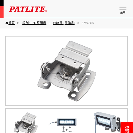
菜單
首頁
類別: LED照明燈
已篩選 [選購品]
SZW-307