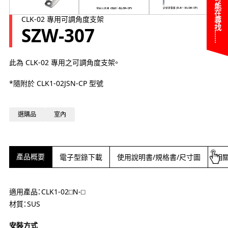
您可能在尋找……
CLK-02 專用可調角度支架
SZW-307
此為
CLK-02
專用之可調角度支架。
*隨附於 CLK1-02JSN-CP 型號
選購品
室內
產品概要
電子型錄下載
使用說明書/規格書/尺寸圖
相
適用產品：CLK1-02⬜︎N-⬜︎
材質：SUS
安裝方式