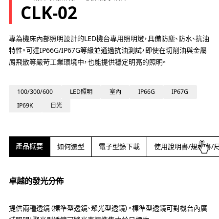
CLK-02
專為機床內部照明設計的LED機台專用照明燈，具備防塵、防水、抗油
特性。可達IP66G/IP67G等級並通過抗油測試，即使在切削油與金屬
屑飛散等嚴苛工業環境中，也能提供穩定明亮的照明。
100/300/600
LED照明
室內
IP66G
IP67G
IP69K
日光
產品概要
如何選型
電子型錄下載
使用說明書/規格書/
卓越的發光分佈
提供兩種透鏡（標準型透鏡、聚光型透鏡）。標準型透鏡可對機台內廣