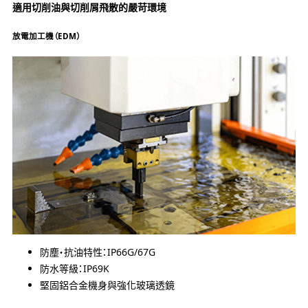
適用切削油與切削屑飛散的嚴苛環境
放電加工機（EDM）
防塵・抗油特性：IP66G/67G
防水等級：IP69K
堅固鋁合金機身與強化玻璃透鏡