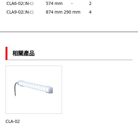
CLA6-02⬜︎N-⬜︎
574 mm
-
2
CLA9-02⬜︎N-⬜︎
874 mm
290 mm
4
相關產品
CLA-02