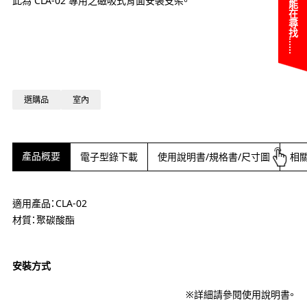
您可能在尋找……
此為 CLA-02 專用之磁吸式背面安裝支架。
選購品
室內
產品概要
電子型錄下載
使用說明書/規格書/尺寸圖
相
適用產品：CLA-02
材質：聚碳酸酯
安裝方式
※詳細請參閱使用說明書。