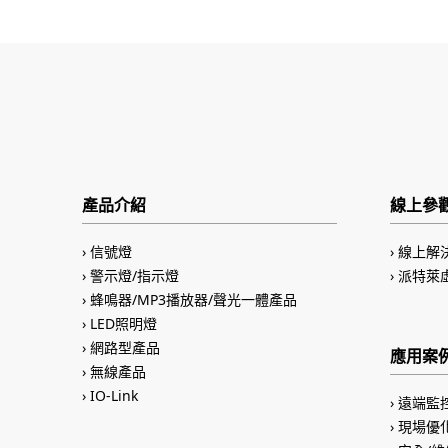
產品介紹
線上參
信號燈
線上解
警示燈/指示燈
派特萊
蜂鳴器/MP3播放器/聲光一體產品
LED照明燈
網路型產品
應用案
無線產品
IO-Link
遠端監
現場優