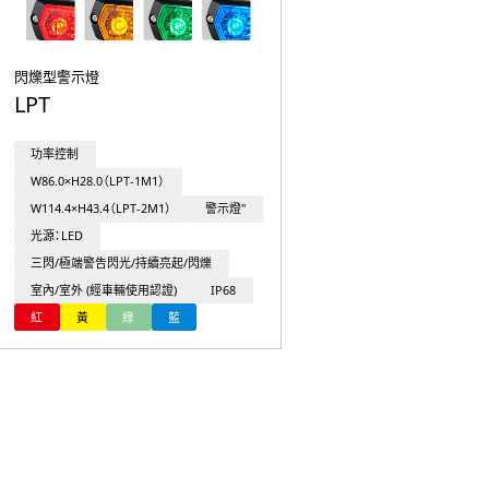
閃爍型警示燈
LPT
功率控制
W86.0×H28.0（LPT-1M1）
W114.4×H43.4（LPT-2M1）
警示燈"
光源：LED
三閃/極端警告閃光/持續亮起/閃爍
室內/室外 (經車輛使用認證)
IP68
紅
黃
綠
藍