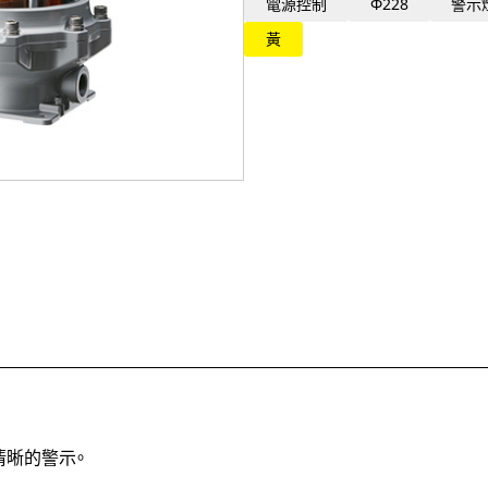
電源控制
Φ228
警示
黃
清晰的警示。