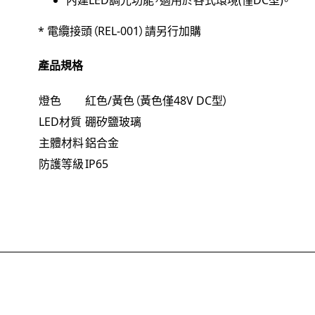
* 電纜接頭（REL-001）請另行加購
產品規格
燈色
紅色/黃色（黃色僅48V DC型）
LED材質
硼矽鹽玻璃
主體材料
鋁合金
防護等級
IP65