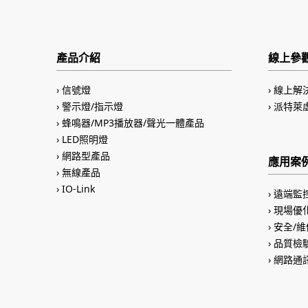
產品介紹
線上參
信號燈
線上解
警示燈/指示燈
派特萊
蜂鳴器/MP3播放器/聲光一體產品
LED照明燈
網路型產品
應用案
無線產品
IO-Link
遠端監
現場優
安全/維
品質檢
網路通