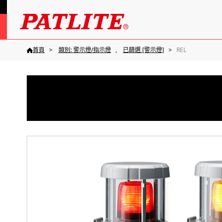
首頁
類別: 警示燈/指示燈
已篩選 [警示燈]
REL