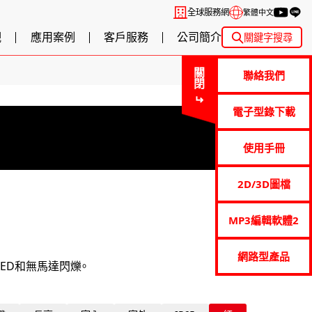
全球服務網
繁體中文
觀
應用案例
客戶服務
公司簡介
關鍵字搜尋
關閉
聯絡我們
電子型錄下載
使用手冊
2D/3D圖檔
MP3編輯軟體2
網路型產品
ED和無馬達閃爍。