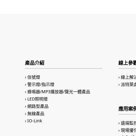
產品介紹
線上參
信號燈
線上解
警示燈/指示燈
派特萊
蜂鳴器/MP3播放器/聲光一體產品
LED照明燈
網路型產品
應用案
無線產品
IO-Link
遠端監
現場優