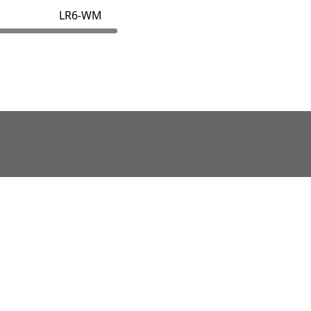
LR6-WM
LR6系