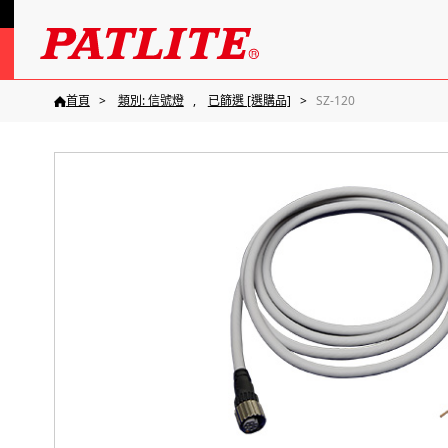
首頁
類別: 信號燈
已篩選 [選購品]
SZ-120