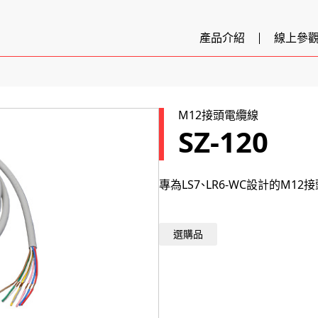
產品介紹
線上參
M12接頭電纜線
SZ-120
專為LS7、LR6-WC設計的M12
選購品