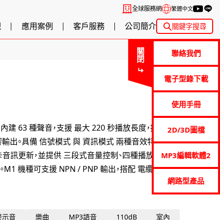
全球服務網
繁體中文
觀
應用案例
客戶服務
公司簡介
關鍵字搜尋
關閉
聯絡我們
電子型錄下載
使用手冊
內建 63 種聲音，支援 最大 220 秒播放長度，提供高達
2D/3D圖檔
力聲響輸出。具備 信號模式 與 資訊模式 兩種音效特性，可依不
 卡音訊更新，並提供 三段式音量控制、四種播放模式，適用
MP3編輯軟體2
 機種可支援 NPN / PNP 輸出，搭配 電纜或端子台，
網路型產品
警示音
樂曲
MP3語音
110dB
室內