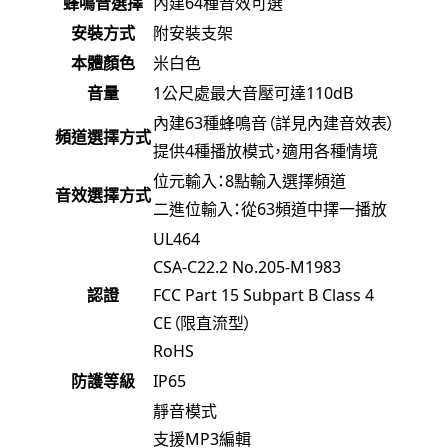
蜂鳴音選擇
內建64種音效可選
安裝方式
附安裝支架
本體顏色
米白色
音量
1公尺處最大音壓可達110dB
內建63種蜂鳴音（詳見內建音效表）
頻道選擇方式
提供4種播放模式，適用各種情境
位元輸入：8點輸入選擇頻道
音效選擇方式
二進位輸入：從63頻道中擇一播放
UL464
CSA-C22.2 No.205-M1983
認證
FCC Part 15 Subpart B Class 4
CE（限直流型）
RoHS
防護等級
IP65
靜音模式
支援MP3編輯