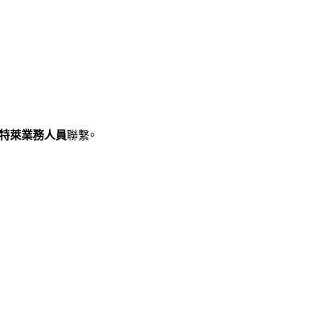
特萊業務人員
聯繫。