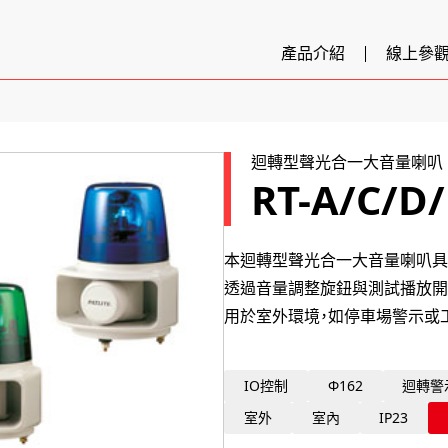
產品介紹
線上參
迴轉型聲光合一大音量喇叭
RT-A/C/D/
本迴轉型聲光合一大音量喇叭具備
透過音量調整旋鈕與測試播放開
用於室外環境，如停車場警示或
IO控制
Φ162
迴轉警
室外
室內
IP23