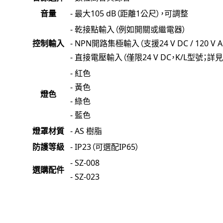
音量
- 最大105 dB（距離1公尺），可調整
- 乾接點輸入（例如開關或繼電器）
控制輸入
- NPN開路集極輸入（支援24 V DC / 120 V A
- 直接電壓輸入（僅限24 V DC，K/L型號；詳
- 紅色
- 黃色
燈色
- 綠色
- 藍色
燈罩材質
- AS 樹脂
防護等級
- IP23（可選配IP65）
- SZ-008
選購配件
- SZ-023