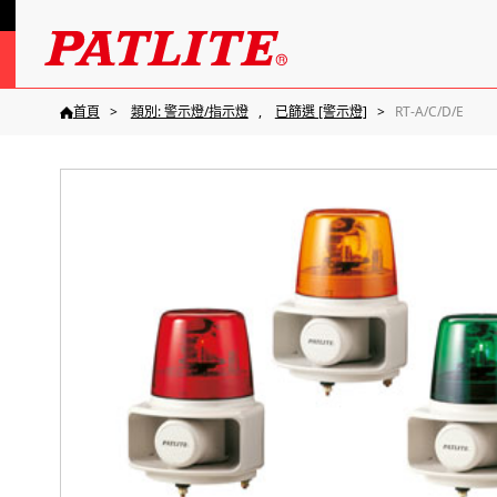
首頁
類別: 警示燈/指示燈
已篩選 [警示燈]
RT-A/C/D/E