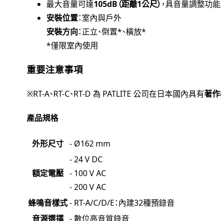
最大音量可達
105dB（距離1公尺）
，具音量調整功能
安裝位置
：室內與戶外
安裝方向
：正立、倒置*、橫放*
*僅限室內使用
重要注意事項
※RT-A、RT-C、RT-D 為 PATLITE 公司在日本國內具有
著作
產品規格
外形尺寸
- Ø162 mm
- 24 V DC
額定電壓
- 100 V AC
- 200 V AC
蜂鳴音樣式
- RT-A/C/D/E：內建32種預錄音
音源選擇
- 數位高音質錄音