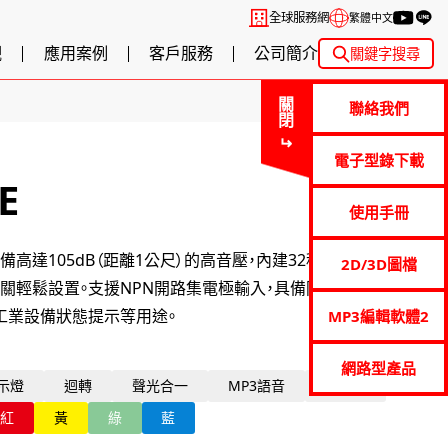
全球服務網
繁體中文
觀
應用案例
客戶服務
公司簡介
關鍵字搜尋
關閉
聯絡我們
電子型錄下載
E
使用手冊
高達105dB（距離1公尺）的高音壓，內建32種電子音，可
2D/3D圖檔
關輕鬆設置。支援NPN開路集電極輸入，具備防滴設計，適
工業設備狀態提示等用途。
MP3編輯軟體2
網路型產品
示燈
迴轉
聲光合一
MP3語音
105dB
紅
黃
綠
藍