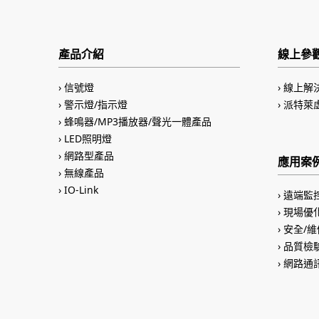
產品介紹
線上參
信號燈
線上解
警示燈/指示燈
派特萊
蜂鳴器/MP3播放器/聲光一體產品
LED照明燈
網路型產品
應用案
無線產品
IO-Link
遠端監
現場優
安全/維
品質檢
網路通