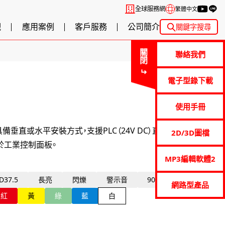
全球服務網
繁體中文
觀
應用案例
客戶服務
公司簡介
關鍵字搜尋
關閉
聯絡我們
電子型錄下載
使用手冊
備垂直或水平安裝方式，支援PLC（24V DC）直接連接，採
2D/3D圖檔
於工業控制面板。
MP3編輯軟體2
D37.5
長亮
閃爍
警示音
90dB
網路型產品
紅
黃
綠
藍
白