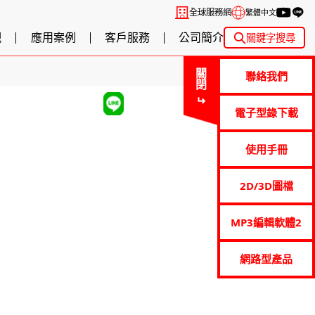
全球服務網
繁體中文
觀
應用案例
客戶服務
公司簡介
關鍵字搜尋
關閉
聯絡我們
電子型錄下載
使用手冊
2D/3D圖檔
MP3編輯軟體2
網路型產品