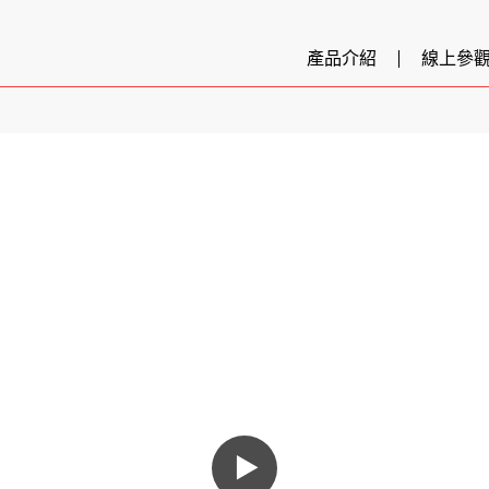
產品介紹
線上參
▶