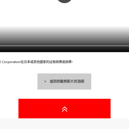
TLITE Corporation在日本或其他國家的註冊商標或商標。
返回到範例影片的頂部