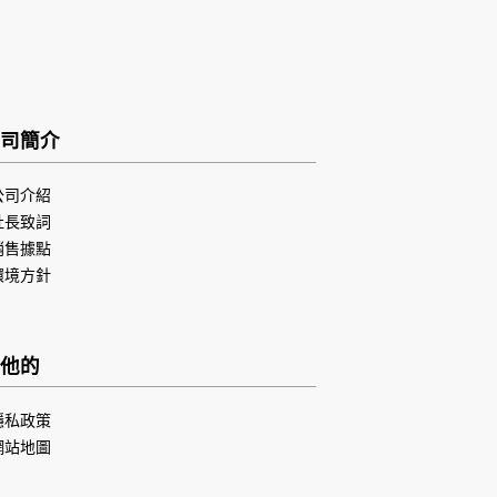
司簡介
公司介紹
社長致詞
銷售據點
環境方針
他的
隱私政策
網站地圖