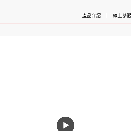
產品介紹
線上參
▶