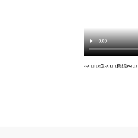
・PATLITE以及PATLITE標誌是PA