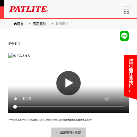
菜單
首頁
應用案例
範例影片
範例影片
您可能在尋找……
▶
・PATLITE以及PATLITE標誌是PATLITE Corporation在日本或其他國家的註冊商標或商標。
返回到範例影片的頂部