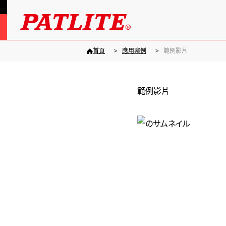
首頁
應用案例
範例影片
範例影片