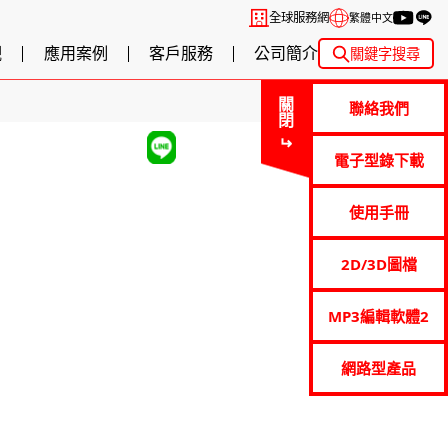
全球服務網
繁體中文
觀
應用案例
客戶服務
公司簡介
關鍵字搜尋
關閉
聯絡我們
電子型錄下載
使用手冊
2D/3D圖檔
MP3編輯軟體2
網路型產品