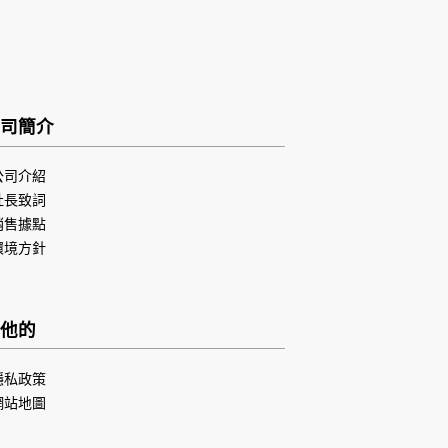
司簡介
公司介紹
社長致詞
銷售據點
環境方針
他的
隱私政策
網站地圖