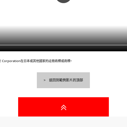
TLITE Corporation在日本或其他國家的註冊商標或商標。
返回到範例影片的頂部