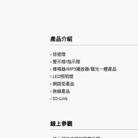
產品介紹
信號燈
警示燈/指示燈
蜂鳴器/MP3播放器/聲光一體產品
LED照明燈
網路型產品
無線產品
IO-Link
線上參觀