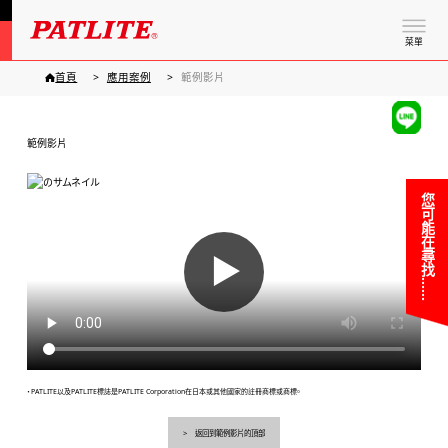
菜單
首頁
應用案例
範例影片
範例影片
您可能在尋找……
▶
・PATLITE以及PATLITE標誌是PATLITE Corporation在日本或其他國家的註冊商標或商標。
返回到範例影片的頂部