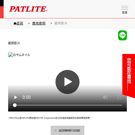
菜單
首頁
應用案例
範例影片
範例影片
您可能在尋找……
▶
・PATLITE以及PATLITE標誌是PATLITE Corporation在日本或其他國家的註冊商標或商標。
返回到範例影片的頂部