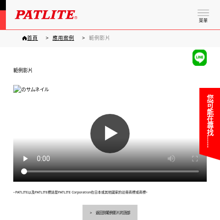
菜單
首頁
應用案例
範例影片
範例影片
您可能在尋找……
▶
・PATLITE以及PATLITE標誌是PATLITE Corporation在日本或其他國家的註冊商標或商標。
返回到範例影片的頂部