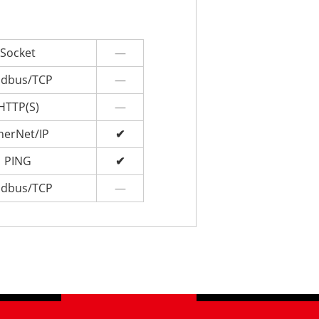
Socket
—
dbus/TCP
—
HTTP(S)
—
herNet/IP
✔
PING
✔
dbus/TCP
—