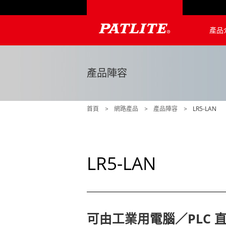
產品
NHV4 / NH
NHB4 / NH
LA6-POE
WE-LAN
LR5-LAN
NE-USB
LR6-USB
PHE-3FB3-
NBM-D88
PHC-D08N
產品陣容
首頁
網路產品
產品陣容
LR5-LAN
LR5-LAN
可由工業用電腦／PLC 直