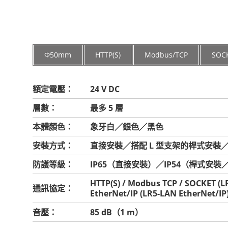
Φ50mm
HTTP(S)
Modbus/TCP
SOC
額定電壓：
24 V DC
層數：
最多 5 層
本體顏色：
象牙白／銀色／黑色
安裝方式：
直接安裝／搭配 L 型支架的桿式安裝／
防護等級：
IP65（直接安裝）／IP54（桿式安
HTTP(S) / Modbus TCP / SOCKET (L
通訊協定：
EtherNet/IP (LR5-LAN EtherNet/IP
音壓：
85 dB（1 m）