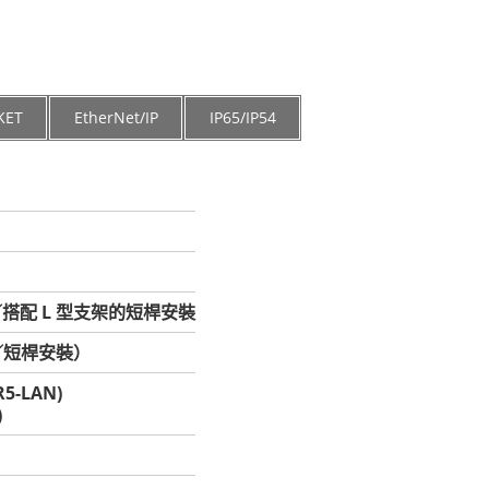
KET
EtherNet/IP
IP65/IP54
搭配 L 型支架的短桿安裝
裝／短桿安裝）
R5-LAN)
)