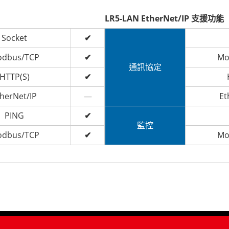
LR5-LAN EtherNet/IP 支援功能
Socket
✔
dbus/TCP
✔
Mo
通訊協定
HTTP(S)
✔
herNet/IP
—
Et
PING
✔
監控
dbus/TCP
✔
Mo