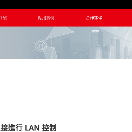
介紹
應用實例
合作夥伴
V6
B6
RYG
NN
接進行 LAN 控制