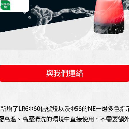
與我們連絡
陣容中新增了LR6Φ60信號燈以及Φ56的NE一燈多色
覆高溫、高壓清洗的環境中直接使用，不需要額