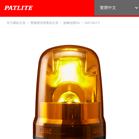
官方網站主頁
警報燈詳情查詢主頁
旋轉信標SK
SKP-M2J-Y