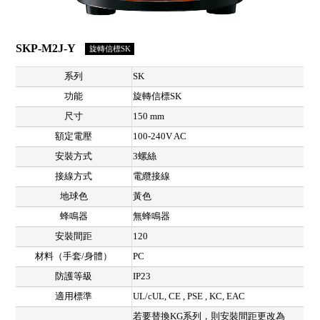
SKP-M2J-Y
旋轉信標SK
系列
SK
功能
旋轉信標SK
尺寸
150 mm
額定電壓
100-240V AC
安裝方式
3螺絲
接線方式
電纜接線
地球色
黃色
蜂鳴器
無蜂鳴器
安裝間距
120
材料（手套/身體）
PC
防護等級
IP23
適用標準
UL/cUL, CE , PSE , KC, EAC
若要替換KG系列，則安裝間距更改為