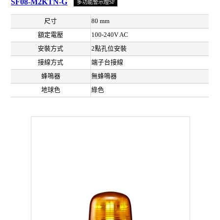
SF08-M2KTN-G
多功能警示燈SF
尺寸
80 mm
額定電壓
100-240V AC
安裝方式
2點孔位安裝
接線方式
端子台接線
蜂鳴器
無蜂鳴器
地球色
綠色