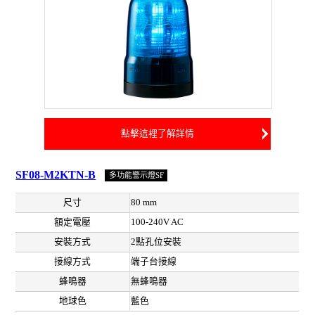
點擊這裡了解詳情
SF08-M2KTN-B
多功能警示燈SF
尺寸
80 mm
額定電壓
100-240V AC
安裝方式
2點孔位安裝
接線方式
端子台接線
蜂鳴器
無蜂鳴器
地球色
藍色