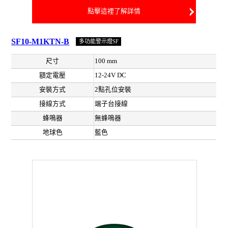
點擊這裡了解詳情
SF10-M1KTN-B
多功能警示燈SF
尺寸
100 mm
額定電壓
12-24V DC
安裝方式
2點孔位安裝
接線方式
端子台接線
蜂鳴器
無蜂鳴器
地球色
藍色