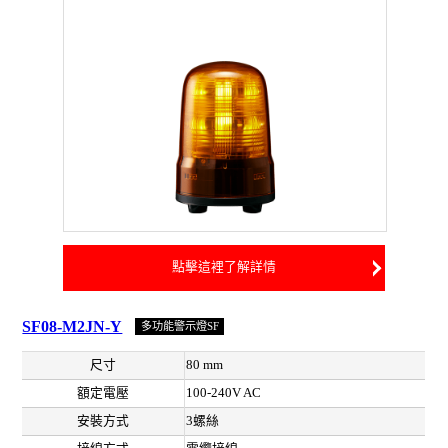
點擊這裡了解詳情
SF08-M2JN-Y
多功能警示燈SF
尺寸
80 mm
額定電壓
100-240V AC
安裝方式
3螺絲