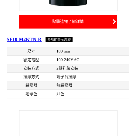
點擊這裡了解詳情
SF10-M2KTN-R
多功能警示燈SF
尺寸
100 mm
額定電壓
100-240V AC
安裝方式
2點孔位安裝
接線方式
端子台接線
蜂鳴器
無蜂鳴器
地球色
紅色