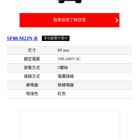
點擊這裡了解詳情
SF08-M2JN-R
多功能警示燈SF
尺寸
80 mm
額定電壓
100-240V AC
安裝方式
3螺絲
接線方式
電纜接線
蜂鳴器
無蜂鳴器
地球色
紅色