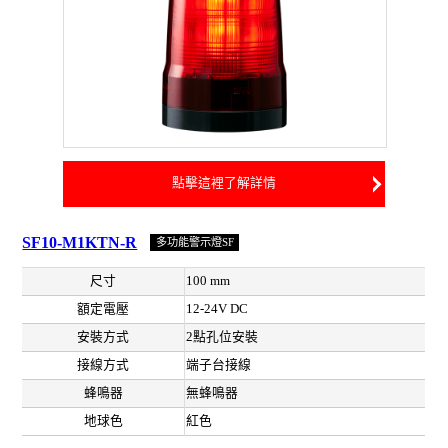
點擊這裡了解詳情
SF10-M1KTN-R
多功能警示燈SF
尺寸
100 mm
額定電壓
12-24V DC
安裝方式
2點孔位安裝
接線方式
端子台接線
蜂鳴器
無蜂鳴器
地球色
紅色