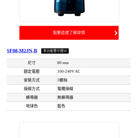
點擊這裡了解詳情
SF08-M2JN-B
多功能警示燈SF
尺寸
80 mm
額定電壓
100-240V AC
安裝方式
3螺絲
接線方式
電纜接線
蜂鳴器
無蜂鳴器
地球色
藍色