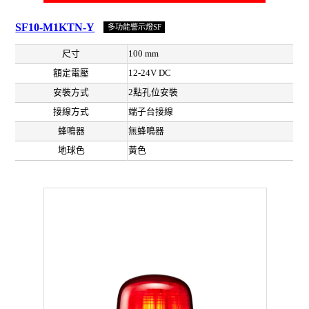
SF10-M1KTN-Y
多功能警示燈SF
尺寸
100 mm
額定電壓
12-24V DC
安裝方式
2點孔位安裝
接線方式
端子台接線
蜂鳴器
無蜂鳴器
地球色
黃色