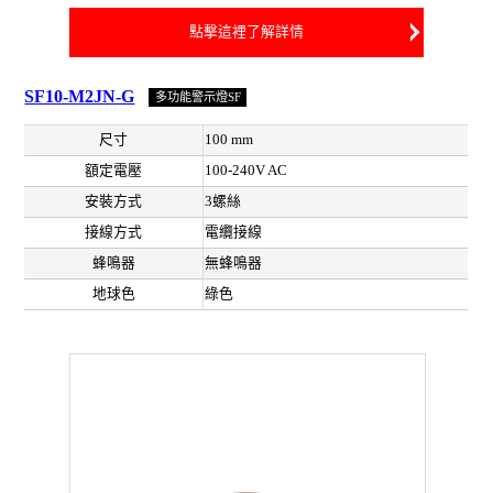
點擊這裡了解詳情
SF10-M2JN-G
多功能警示燈SF
尺寸
100 mm
額定電壓
100-240V AC
安裝方式
3螺絲
接線方式
電纜接線
蜂鳴器
無蜂鳴器
地球色
綠色