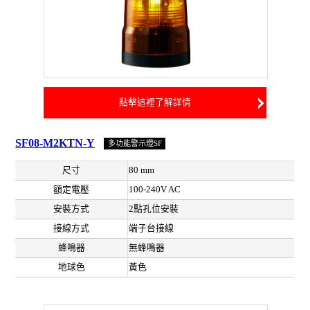
點擊這裡了解詳情
SF08-M2KTN-Y
多功能警示燈SF
尺寸
80 mm
額定電壓
100-240V AC
安裝方式
2點孔位安裝
接線方式
端子台接線
蜂鳴器
無蜂鳴器
地球色
黃色