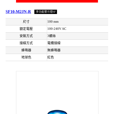
SF10-M2JN-R
多功能警示燈SF
尺寸
100 mm
額定電壓
100-240V AC
安裝方式
3螺絲
接線方式
電纜接線
蜂鳴器
無蜂鳴器
地球色
紅色