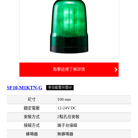
點擊這裡了解詳情
SF10-M1KTN-G
多功能警示燈SF
尺寸
100 mm
額定電壓
12-24V DC
安裝方式
2點孔位安裝
接線方式
端子台接線
蜂鳴器
無蜂鳴器