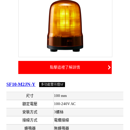
點擊這裡了解詳情
SF10-M2JN-Y
多功能警示燈SF
尺寸
100 mm
額定電壓
100-240V AC
安裝方式
3螺絲
接線方式
電纜接線
蜂鳴器
無蜂鳴器