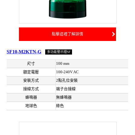
點擊這裡了解詳情
SF10-M2KTN-G
多功能警示燈SF
尺寸
100 mm
額定電壓
100-240V AC
安裝方式
2點孔位安裝
接線方式
端子台接線
蜂鳴器
無蜂鳴器
地球色
綠色