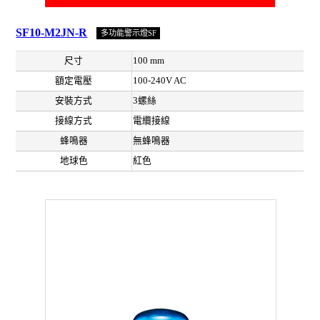
SF10-M2JN-R
多功能警示燈SF
尺寸
100 mm
額定電壓
100-240V AC
安裝方式
3螺絲
接線方式
電纜接線
蜂鳴器
無蜂鳴器
地球色
紅色