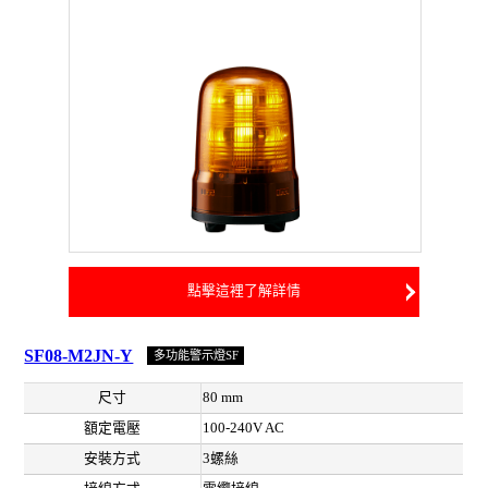
點擊這裡了解詳情
SF08-M2JN-Y
多功能警示燈SF
尺寸
80 mm
額定電壓
100-240V AC
安裝方式
3螺絲