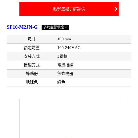
點擊這裡了解詳情
SF10-M2JN-G
多功能警示燈SF
尺寸
100 mm
額定電壓
100-240V AC
安裝方式
3螺絲
接線方式
電纜接線
蜂鳴器
無蜂鳴器
地球色
綠色