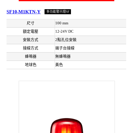
SF10-M1KTN-Y
多功能警示燈SF
尺寸
100 mm
額定電壓
12-24V DC
安裝方式
2點孔位安裝
接線方式
端子台接線
蜂鳴器
無蜂鳴器
地球色
黃色