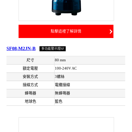
點擊這裡了解詳情
SF08-M2JN-B
多功能警示燈SF
尺寸
80 mm
額定電壓
100-240V AC
安裝方式
3螺絲
接線方式
電纜接線
蜂鳴器
無蜂鳴器
地球色
藍色