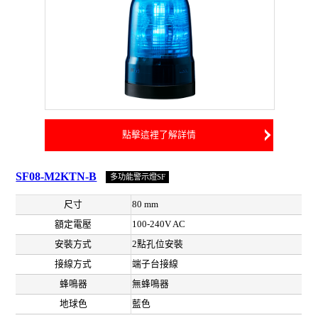
點擊這裡了解詳情
SF08-M2KTN-B
多功能警示燈SF
尺寸
80 mm
額定電壓
100-240V AC
安裝方式
2點孔位安裝
接線方式
端子台接線
蜂鳴器
無蜂鳴器
地球色
藍色