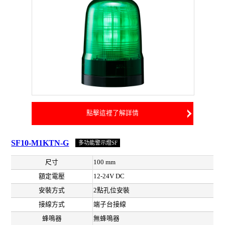
點擊這裡了解詳情
SF10-M1KTN-G
多功能警示燈SF
尺寸
100 mm
額定電壓
12-24V DC
安裝方式
2點孔位安裝
接線方式
端子台接線
蜂鳴器
無蜂鳴器