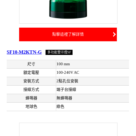
點擊這裡了解詳情
SF10-M2KTN-G
多功能警示燈SF
尺寸
100 mm
額定電壓
100-240V AC
安裝方式
2點孔位安裝
接線方式
端子台接線
蜂鳴器
無蜂鳴器
地球色
綠色