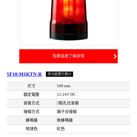
點擊這裡了解詳情
SF10-M1KTN-R
多功能警示燈SF
尺寸
100 mm
額定電壓
12-24V DC
安裝方式
2點孔位安裝
接線方式
端子台接線
蜂鳴器
無蜂鳴器
地球色
紅色