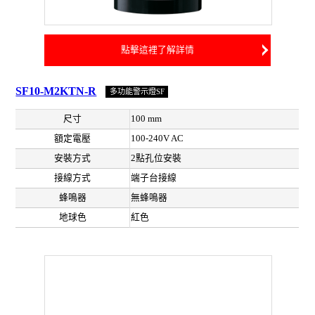
點擊這裡了解詳情
SF10-M2KTN-R
多功能警示燈SF
尺寸
100 mm
額定電壓
100-240V AC
安裝方式
2點孔位安裝
接線方式
端子台接線
蜂鳴器
無蜂鳴器
地球色
紅色