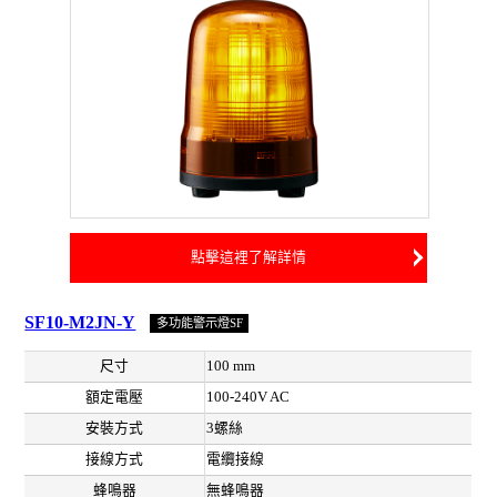
點擊這裡了解詳情
SF10-M2JN-Y
多功能警示燈SF
尺寸
100 mm
額定電壓
100-240V AC
安裝方式
3螺絲
接線方式
電纜接線
蜂鳴器
無蜂鳴器