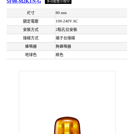
SF08-M2KTN-G
多功能警示燈SF
尺寸
80 mm
額定電壓
100-240V AC
安裝方式
2點孔位安裝
接線方式
端子台接線
蜂鳴器
無蜂鳴器
地球色
綠色