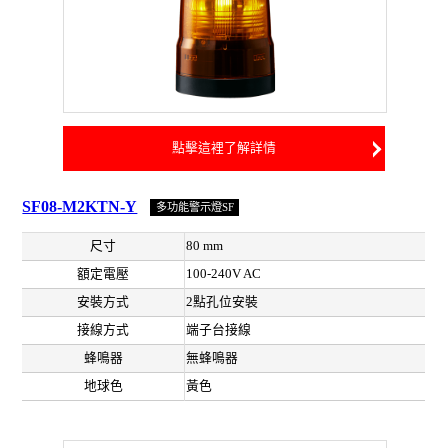
點擊這裡了解詳情
SF08-M2KTN-Y
多功能警示燈SF
尺寸
80 mm
額定電壓
100-240V AC
安裝方式
2點孔位安裝
接線方式
端子台接線
蜂鳴器
無蜂鳴器
地球色
黃色