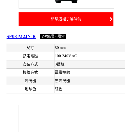
點擊這裡了解詳情
SF08-M2JN-R
多功能警示燈SF
尺寸
80 mm
額定電壓
100-240V AC
安裝方式
3螺絲
接線方式
電纜接線
蜂鳴器
無蜂鳴器
地球色
紅色