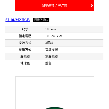
點擊這裡了解詳情
SL10-M2JN-B
閃爍信標SL
尺寸
100 mm
額定電壓
100-240V AC
安裝方式
3螺絲
接線方式
電纜接線
蜂鳴器
無蜂鳴器
地球色
藍色