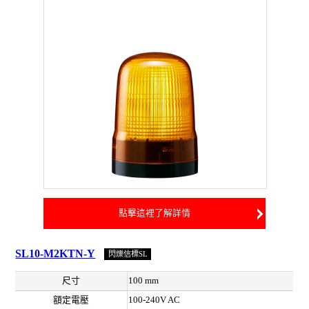
點擊這裡了解詳情
SL10-M2KTN-Y
閃爍信標SL
尺寸
100 mm
額定電壓
100-240V AC