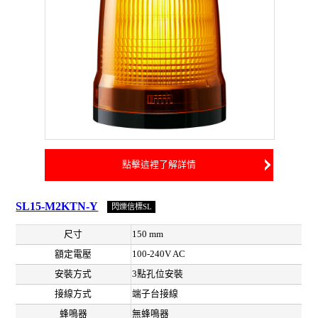
點擊這裡了解詳情
SL15-M2KTN-Y
閃爍信標SL
尺寸
150 mm
額定電壓
100-240V AC
安裝方式
3點孔位安裝
接線方式
端子台接線
蜂鳴器
無蜂鳴器