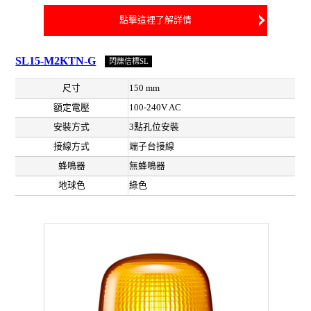
點擊這裡了解詳情
SL15-M2KTN-G
閃爍信標SL
尺寸
150 mm
額定電壓
100-240V AC
安裝方式
3點孔位安裝
接線方式
端子台接線
蜂鳴器
無蜂鳴器
地球色
綠色