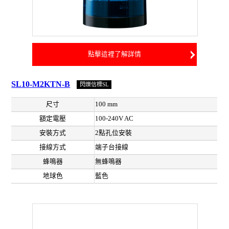
點擊這裡了解詳情
SL10-M2KTN-B
閃爍信標SL
尺寸
100 mm
額定電壓
100-240V AC
安裝方式
2點孔位安裝
接線方式
端子台接線
蜂鳴器
無蜂鳴器
地球色
藍色