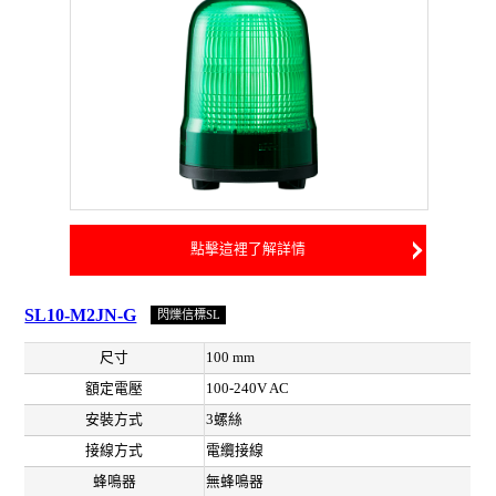
點擊這裡了解詳情
SL10-M2JN-G
閃爍信標SL
尺寸
100 mm
額定電壓
100-240V AC
安裝方式
3螺絲
接線方式
電纜接線
蜂鳴器
無蜂鳴器