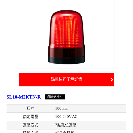
點擊這裡了解詳情
SL10-M2KTN-R
閃爍信標SL
尺寸
100 mm
額定電壓
100-240V AC
安裝方式
2點孔位安裝