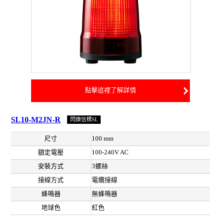
點擊這裡了解詳情
SL10-M2JN-R
閃爍信標SL
尺寸
100 mm
額定電壓
100-240V AC
安裝方式
3螺絲
接線方式
電纜接線
蜂鳴器
無蜂鳴器
地球色
紅色