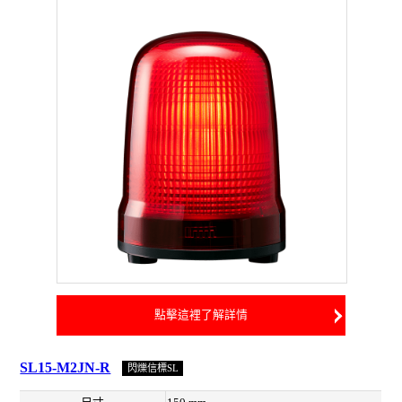
點擊這裡了解詳情
SL15-M2JN-R
閃爍信標SL