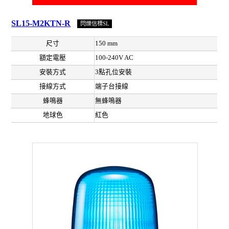
SL15-M2KTN-R
閃爍信標SL
尺寸
150 mm
額定電壓
100-240V AC
安裝方式
3點孔位安裝
接線方式
端子台接線
蜂鳴器
無蜂鳴器
地球色
紅色