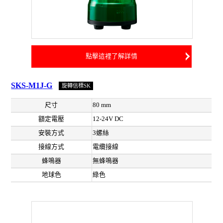
點擊這裡了解詳情
SKS-M1J-G
旋轉信標SK
尺寸
80 mm
額定電壓
12-24V DC
安裝方式
3螺絲
接線方式
電纜接線
蜂鳴器
無蜂鳴器
地球色
綠色