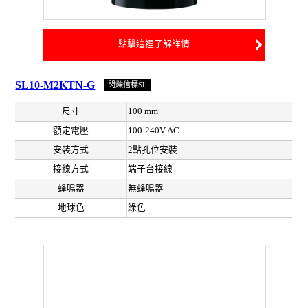
點擊這裡了解詳情
SL10-M2KTN-G
閃爍信標SL
尺寸
100 mm
額定電壓
100-240V AC
安裝方式
2點孔位安裝
接線方式
端子台接線
蜂鳴器
無蜂鳴器
地球色
綠色