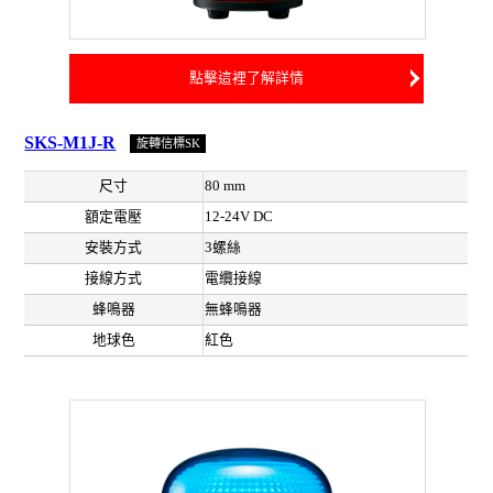
點擊這裡了解詳情
SKS-M1J-R
旋轉信標SK
尺寸
80 mm
額定電壓
12-24V DC
安裝方式
3螺絲
接線方式
電纜接線
蜂鳴器
無蜂鳴器
地球色
紅色