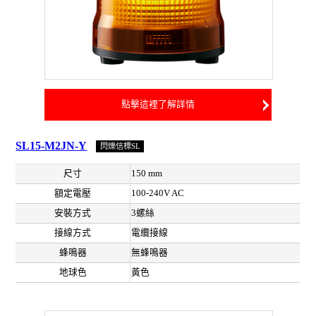
點擊這裡了解詳情
SL15-M2JN-Y
閃爍信標SL
尺寸
150 mm
額定電壓
100-240V AC
安裝方式
3螺絲
接線方式
電纜接線
蜂鳴器
無蜂鳴器
地球色
黃色