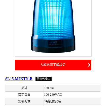
點擊這裡了解詳情
SL15-M2KTN-B
閃爍信標SL
尺寸
150 mm
額定電壓
100-240V AC
安裝方式
3點孔位安裝