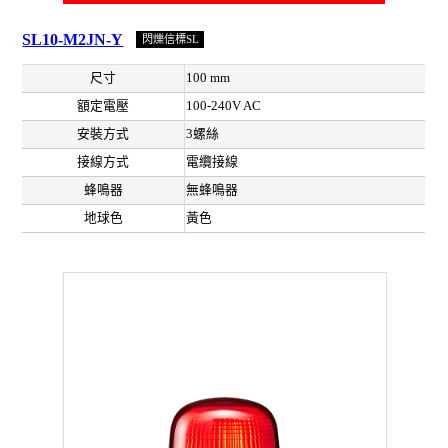
SL10-M2JN-Y
閃爍信標SL
尺寸
100 mm
額定電壓
100-240V AC
安裝方式
3螺絲
接線方式
電纜接線
蜂鳴器
無蜂鳴器
地球色
黃色