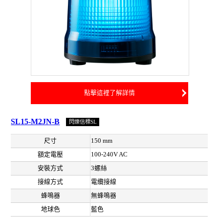
點擊這裡了解詳情
SL15-M2JN-B
閃爍信標SL
尺寸
150 mm
額定電壓
100-240V AC
安裝方式
3螺絲
接線方式
電纜接線
蜂鳴器
無蜂鳴器
地球色
藍色