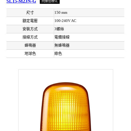
SL15-M2JN-G
閃爍信標SL
尺寸
150 mm
額定電壓
100-240V AC
安裝方式
3螺絲
接線方式
電纜接線
蜂鳴器
無蜂鳴器
地球色
綠色