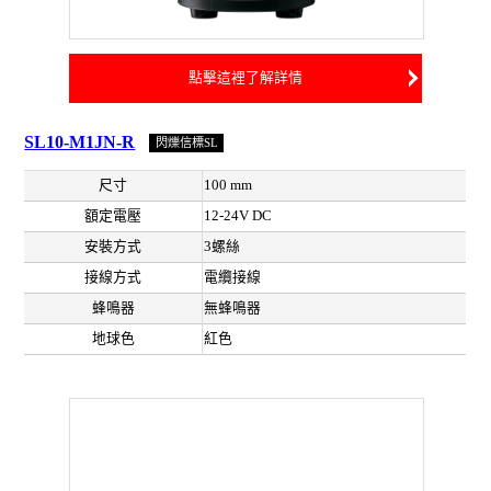
點擊這裡了解詳情
SL10-M1JN-R
閃爍信標SL
尺寸
100 mm
額定電壓
12-24V DC
安裝方式
3螺絲
接線方式
電纜接線
蜂鳴器
無蜂鳴器
地球色
紅色