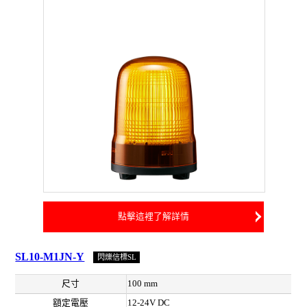
點擊這裡了解詳情
SL10-M1JN-Y
閃爍信標SL
尺寸
100 mm
額定電壓
12-24V DC