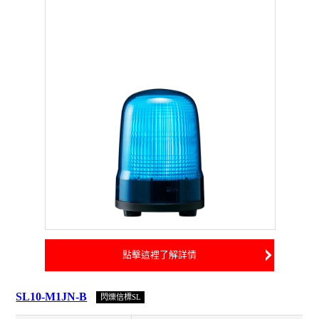
點擊這裡了解詳情
SL10-M1JN-B
閃爍信標SL