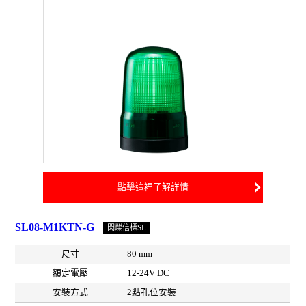
點擊這裡了解詳情
SL08-M1KTN-G
閃爍信標SL
尺寸
80 mm
額定電壓
12-24V DC
安裝方式
2點孔位安裝