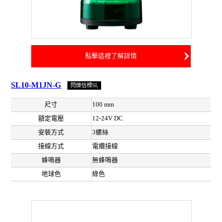
點擊這裡了解詳情
SL10-M1JN-G
閃爍信標SL
尺寸
100 mm
額定電壓
12-24V DC
安裝方式
3螺絲
接線方式
電纜接線
蜂鳴器
無蜂鳴器
地球色
綠色