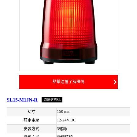
點擊這裡了解詳情
SL15-M1JN-R
閃爍信標SL
尺寸
150 mm
額定電壓
12-24V DC
安裝方式
3螺絲