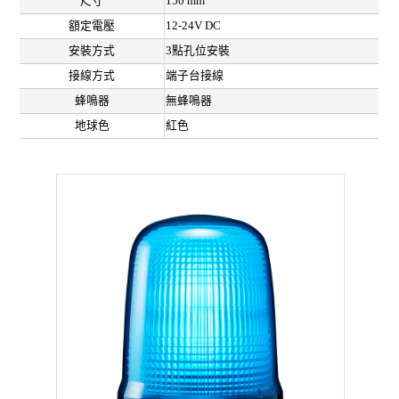
尺寸
150 mm
額定電壓
12-24V DC
安裝方式
3點孔位安裝
接線方式
端子台接線
蜂鳴器
無蜂鳴器
地球色
紅色