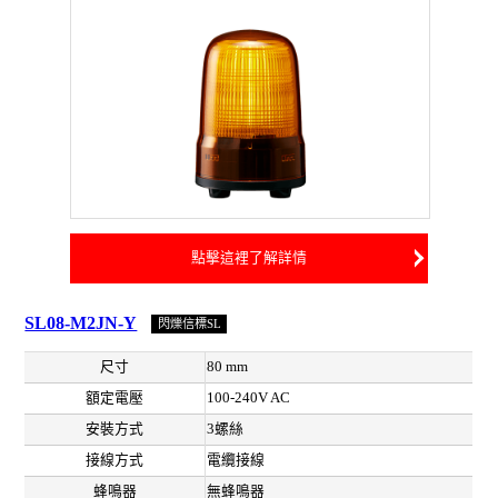
點擊這裡了解詳情
SL08-M2JN-Y
閃爍信標SL
尺寸
80 mm
額定電壓
100-240V AC
安裝方式
3螺絲
接線方式
電纜接線
蜂鳴器
無蜂鳴器