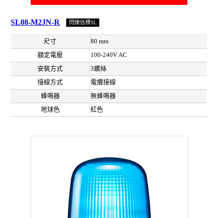
SL08-M2JN-R
閃爍信標SL
尺寸
80 mm
額定電壓
100-240V AC
安裝方式
3螺絲
接線方式
電纜接線
蜂鳴器
無蜂鳴器
地球色
紅色