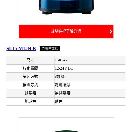
點擊這裡了解詳情
SL15-M1JN-B
閃爍信標SL
尺寸
150 mm
額定電壓
12-24V DC
安裝方式
3螺絲
接線方式
電纜接線
蜂鳴器
無蜂鳴器
地球色
藍色