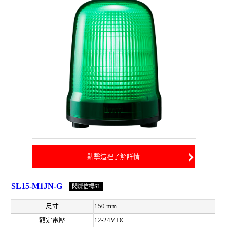
點擊這裡了解詳情
SL15-M1JN-G
閃爍信標SL
尺寸
150 mm
額定電壓
12-24V DC