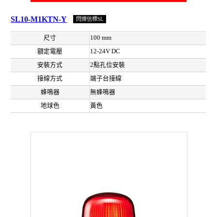
SL10-M1KTN-Y
閃爍信標SL
尺寸
100 mm
額定電壓
12-24V DC
安裝方式
2點孔位安裝
接線方式
端子台接線
蜂鳴器
無蜂鳴器
地球色
黃色