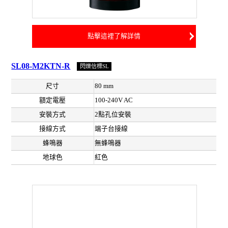
點擊這裡了解詳情
SL08-M2KTN-R
閃爍信標SL
尺寸
80 mm
額定電壓
100-240V AC
安裝方式
2點孔位安裝
接線方式
端子台接線
蜂鳴器
無蜂鳴器
地球色
紅色