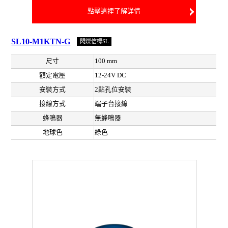
點擊這裡了解詳情
SL10-M1KTN-G
閃爍信標SL
尺寸
100 mm
額定電壓
12-24V DC
安裝方式
2點孔位安裝
接線方式
端子台接線
蜂鳴器
無蜂鳴器
地球色
綠色