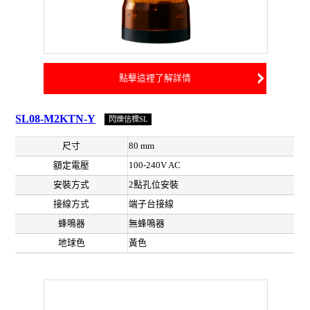
點擊這裡了解詳情
SL08-M2KTN-Y
閃爍信標SL
尺寸
80 mm
額定電壓
100-240V AC
安裝方式
2點孔位安裝
接線方式
端子台接線
蜂鳴器
無蜂鳴器
地球色
黃色