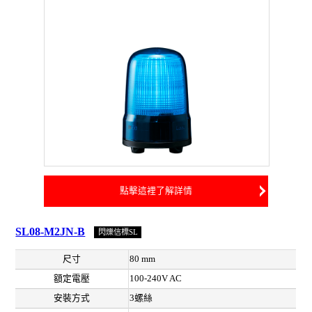
點擊這裡了解詳情
SL08-M2JN-B
閃爍信標SL
尺寸
80 mm
額定電壓
100-240V AC
安裝方式
3螺絲