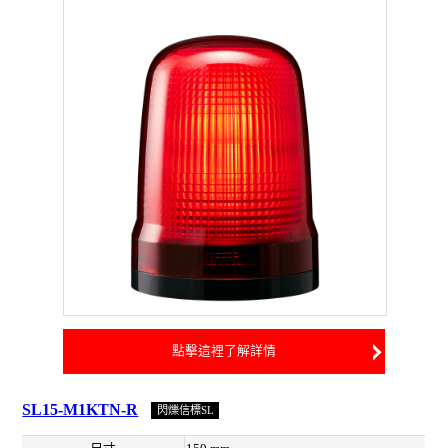
點擊這裡了解詳情
SL15-M1KTN-R
閃爍信標SL