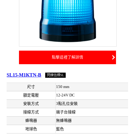
點擊這裡了解詳情
SL15-M1KTN-B
閃爍信標SL
尺寸
150 mm
額定電壓
12-24V DC
安裝方式
3點孔位安裝
接線方式
端子台接線
蜂鳴器
無蜂鳴器
地球色
藍色