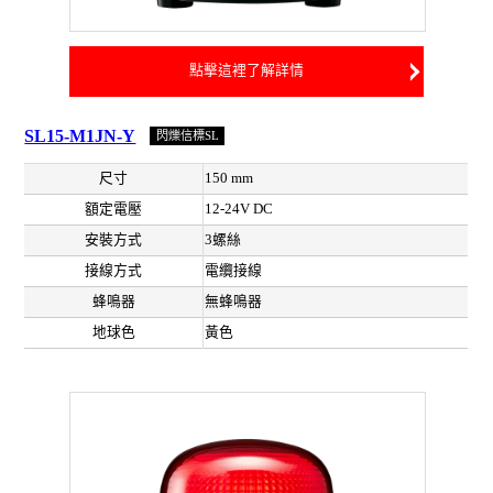
點擊這裡了解詳情
SL15-M1JN-Y
閃爍信標SL
尺寸
150 mm
額定電壓
12-24V DC
安裝方式
3螺絲
接線方式
電纜接線
蜂鳴器
無蜂鳴器
地球色
黃色