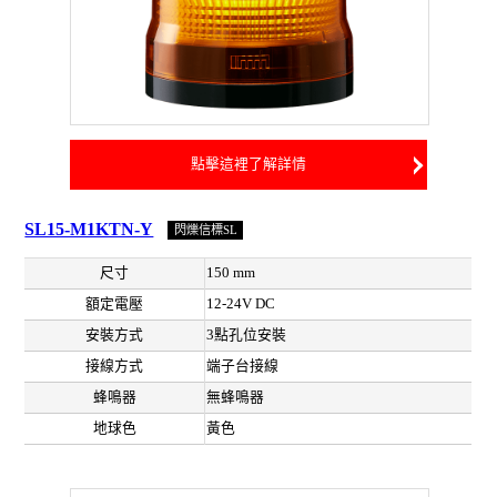
點擊這裡了解詳情
SL15-M1KTN-Y
閃爍信標SL
尺寸
150 mm
額定電壓
12-24V DC
安裝方式
3點孔位安裝
接線方式
端子台接線
蜂鳴器
無蜂鳴器
地球色
黃色