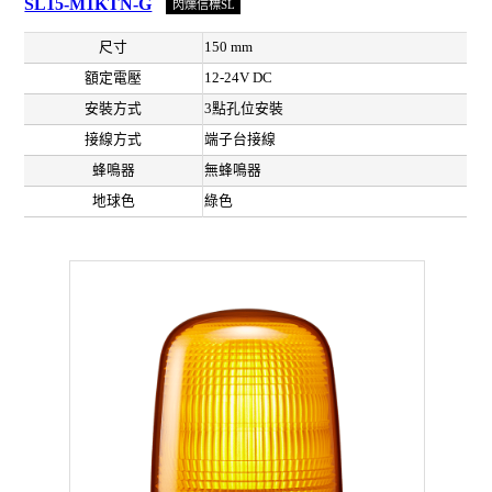
SL15-M1KTN-G
閃爍信標SL
尺寸
150 mm
額定電壓
12-24V DC
安裝方式
3點孔位安裝
接線方式
端子台接線
蜂鳴器
無蜂鳴器
地球色
綠色