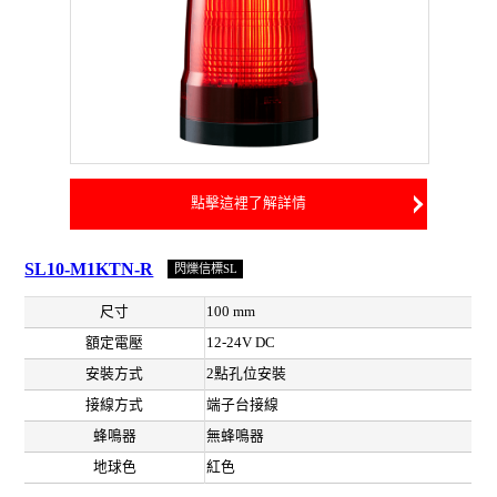
點擊這裡了解詳情
SL10-M1KTN-R
閃爍信標SL
尺寸
100 mm
額定電壓
12-24V DC
安裝方式
2點孔位安裝
接線方式
端子台接線
蜂鳴器
無蜂鳴器
地球色
紅色