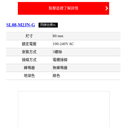
點擊這裡了解詳情
SL08-M2JN-G
閃爍信標SL
尺寸
80 mm
額定電壓
100-240V AC
安裝方式
3螺絲
接線方式
電纜接線
蜂鳴器
無蜂鳴器
地球色
綠色