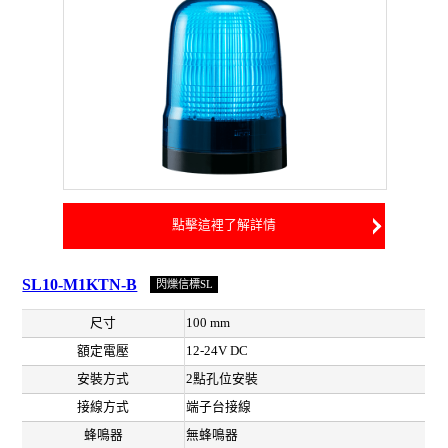
點擊這裡了解詳情
SL10-M1KTN-B
閃爍信標SL
尺寸
100 mm
額定電壓
12-24V DC
安裝方式
2點孔位安裝
接線方式
端子台接線
蜂鳴器
無蜂鳴器