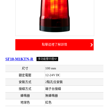
點擊這裡了解詳情
SF10-M1KTN-R
多功能警示燈SF
尺寸
100 mm
額定電壓
12-24V DC
安裝方式
2點孔位安裝
接線方式
端子台接線
蜂鳴器
無蜂鳴器
地球色
紅色