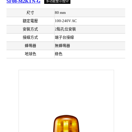
SF08-M2KTN-G
多功能警示燈SF
尺寸
80 mm
額定電壓
100-240V AC
安裝方式
2點孔位安裝
接線方式
端子台接線
蜂鳴器
無蜂鳴器
地球色
綠色