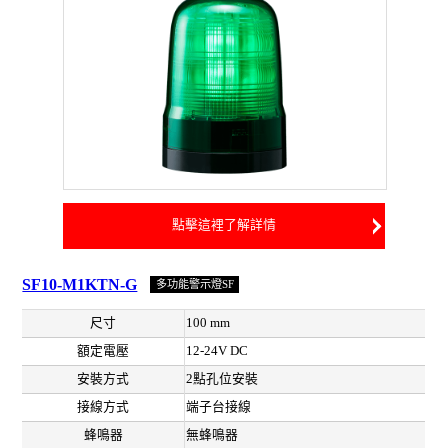
點擊這裡了解詳情
SF10-M1KTN-G
多功能警示燈SF
尺寸
100 mm
額定電壓
12-24V DC
安裝方式
2點孔位安裝
接線方式
端子台接線
蜂鳴器
無蜂鳴器