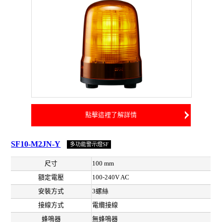
點擊這裡了解詳情
SF10-M2JN-Y
多功能警示燈SF
尺寸
100 mm
額定電壓
100-240V AC
安裝方式
3螺絲
接線方式
電纜接線
蜂鳴器
無蜂鳴器