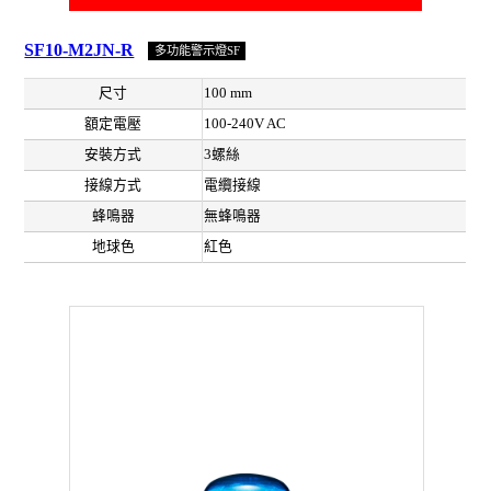
SF10-M2JN-R
多功能警示燈SF
尺寸
100 mm
額定電壓
100-240V AC
安裝方式
3螺絲
接線方式
電纜接線
蜂鳴器
無蜂鳴器
地球色
紅色