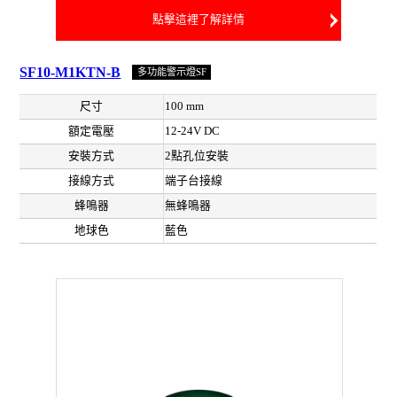
點擊這裡了解詳情
SF10-M1KTN-B
多功能警示燈SF
尺寸
100 mm
額定電壓
12-24V DC
安裝方式
2點孔位安裝
接線方式
端子台接線
蜂鳴器
無蜂鳴器
地球色
藍色