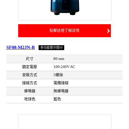
點擊這裡了解詳情
SF08-M2JN-B
多功能警示燈SF
尺寸
80 mm
額定電壓
100-240V AC
安裝方式
3螺絲
接線方式
電纜接線
蜂鳴器
無蜂鳴器
地球色
藍色