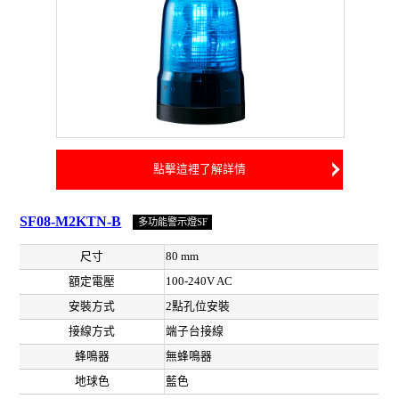
點擊這裡了解詳情
SF08-M2KTN-B
多功能警示燈SF
尺寸
80 mm
額定電壓
100-240V AC
安裝方式
2點孔位安裝
接線方式
端子台接線
蜂鳴器
無蜂鳴器
地球色
藍色