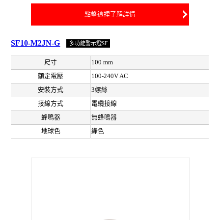
點擊這裡了解詳情
SF10-M2JN-G
多功能警示燈SF
尺寸
100 mm
額定電壓
100-240V AC
安裝方式
3螺絲
接線方式
電纜接線
蜂鳴器
無蜂鳴器
地球色
綠色