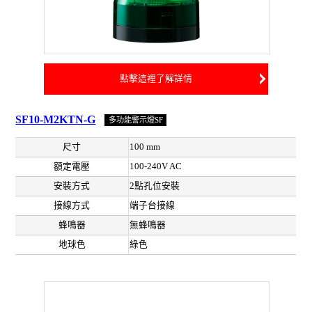
點擊這裡了解詳情
SF10-M2KTN-G
多功能警示燈SF
尺寸
100 mm
額定電壓
100-240V AC
安裝方式
2點孔位安裝
接線方式
端子台接線
蜂鳴器
無蜂鳴器
地球色
綠色