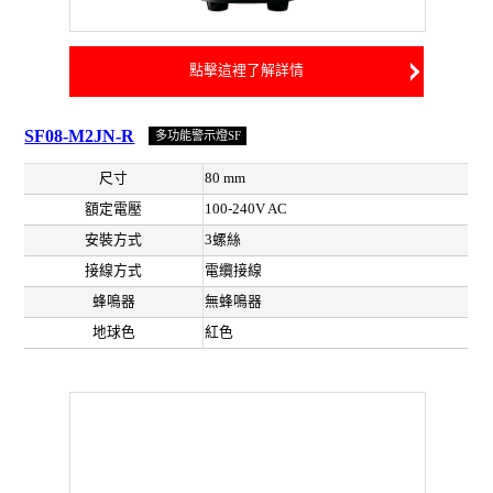
點擊這裡了解詳情
SF08-M2JN-R
多功能警示燈SF
尺寸
80 mm
額定電壓
100-240V AC
安裝方式
3螺絲
接線方式
電纜接線
蜂鳴器
無蜂鳴器
地球色
紅色