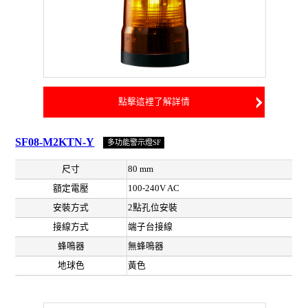
點擊這裡了解詳情
SF08-M2KTN-Y
多功能警示燈SF
尺寸
80 mm
額定電壓
100-240V AC
安裝方式
2點孔位安裝
接線方式
端子台接線
蜂鳴器
無蜂鳴器
地球色
黃色