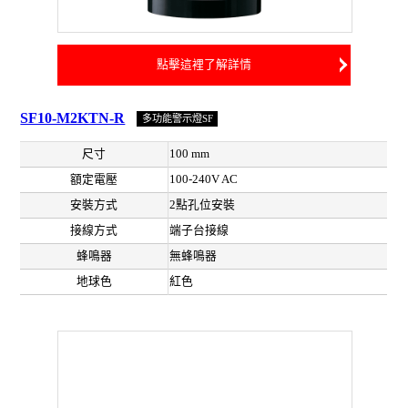
點擊這裡了解詳情
SF10-M2KTN-R
多功能警示燈SF
尺寸
100 mm
額定電壓
100-240V AC
安裝方式
2點孔位安裝
接線方式
端子台接線
蜂鳴器
無蜂鳴器
地球色
紅色