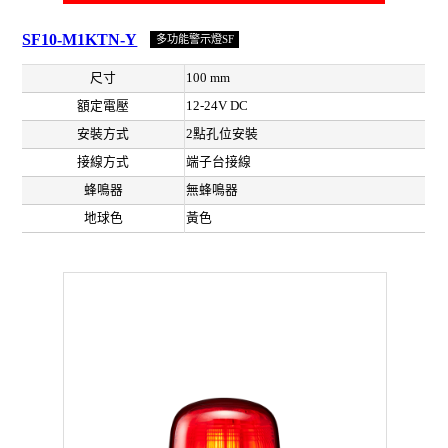
SF10-M1KTN-Y
多功能警示燈SF
尺寸
100 mm
額定電壓
12-24V DC
安裝方式
2點孔位安裝
接線方式
端子台接線
蜂鳴器
無蜂鳴器
地球色
黃色