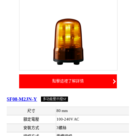
點擊這裡了解詳情
SF08-M2JN-Y
多功能警示燈SF
尺寸
80 mm
額定電壓
100-240V AC
安裝方式
3螺絲